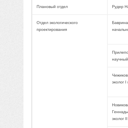
Плановый отдел
Рудер Н
Отдел экологического
Баврина
проектирования
начальн
Прилепо
научный
Чижиков
эколог I
Новиков
Геннадь
эколог I