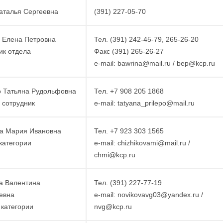
аталья Сергеевна
(391) 227-05-70
 Елена Петровна
Тел. (391) 242-45-79, 265-26-20
ик отдела
Факс (391) 265-26-27
e-mail: bawrina@mail.ru / bep@kcp.ru
 Татьяна Рудольфовна
Тел. +7 908 205 1868
 сотрудник
e-mail: tatyana_prilepo@mail.ru
а Мария Ивановна
Тел. +7 923 303 1565
 категории
e-mail: chizhikovami@mail.ru /
chmi@kcp.ru
а Валентина
Тел. (391) 227-77-19
евна
e-mail: novikovavg03@yandex.ru /
I категории
nvg@kcp.ru